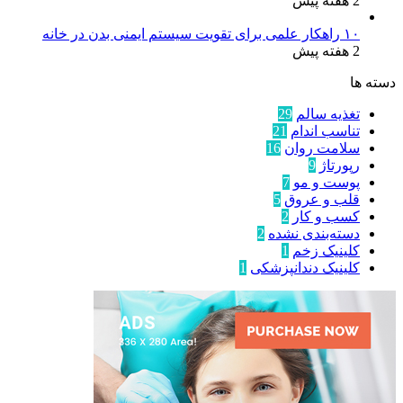
2 هفته پیش
۱۰ راهکار علمی برای تقویت سیستم ایمنی بدن در خانه
2 هفته پیش
دسته ها
تغذیه سالم
29
تناسب اندام
21
سلامت روان
16
رپورتاژ
9
پوست و مو
7
قلب و عروق
5
کسب و کار
2
دسته‌بندی نشده
2
کلینیک زخم
1
کلینیک دندانپزشکی
1