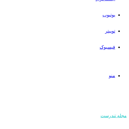
یوتیوب
توییتر
فیسبوک
منو
مجله تندرست