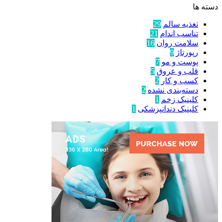
دسته ها
تغذیه سالم
29
تناسب اندام
21
سلامت روان
16
رپورتاژ
9
پوست و مو
7
قلب و عروق
5
کسب و کار
2
دسته‌بندی نشده
2
کلینیک زخم
1
کلینیک دندانپزشکی
1