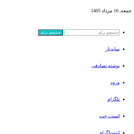
جمعه, 16 مرداد 1405
جستجو برای
سایدبار
نوشته تصادفی
ورود
تلگرام
اسنپ چت
اینستاگرام