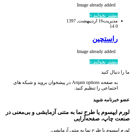
Image already added
بیشتر بخوانید »
مدیریت
16 اردیبهشت, 1397
14
0
راستچین
Image already added
بیشتر بخوانید »
ما را دنبال کنید
به صفحه Arqam options در پیشخوان بروید و شبکه های
اجتماعی را تنظیم کنید.
عضو خبرنامه شوید
لورم ایپسوم یا طرح‌ نما به متنی آزمایشی و بی‌معنی در
صنعت چاپ، صفحه‌آرایی
لورم ایپسوم یا طرح‌ نما به متنی آزمایشی.