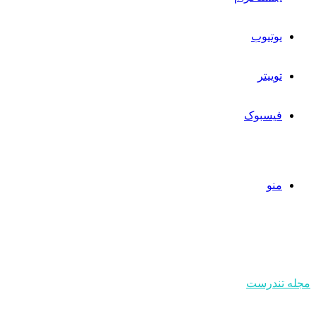
یوتیوب
توییتر
فیسبوک
منو
مجله تندرست