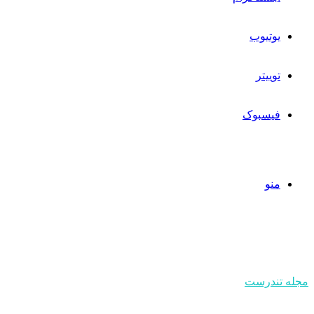
یوتیوب
توییتر
فیسبوک
منو
مجله تندرست