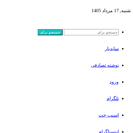
شنبه, 17 مرداد 1405
جستجو برای
سایدبار
نوشته تصادفی
ورود
تلگرام
اسنپ چت
اینستاگرام