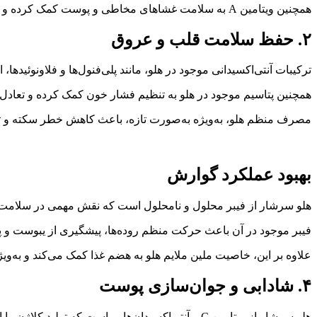
همچنین ویتامین A به سلامت غشاهای مخاطی و پوست کمک کرده و از ورود میکروب‌ها جلوگیری می‌کند.
۲. حفظ سلامت قلب و عروق
ترکیبات آنتی‌اکسیدانی موجود در هلو، مانند پلی‌فنول‌ها و فلاونوئیدها، از اکسید شدن کلسترول بد (LDL) جلوگیری 
همچنین پتاسیم موجود در هلو به تنظیم فشار خون کمک کرده و تعادل 
مصرف منظم هلو، به‌ویژه به‌صورت تازه، باعث کاهش خطر سکته و 
بهبود عملکرد گوارش
هلو سرشار از فیبر محلول و نامحلول است که نقش مهمی در سلامت 
فیبر موجود در آن باعث حرکت منظم روده‌ها، پیشگیری از یبوست و 
علاوه بر این، خاصیت ملین ملایم هلو به هضم غذا کمک می‌کند و به‌و
۴. شادابی و جوان‌سازی پوست
هلو سرشار از ویتامین C و آنتی‌اکسیدان‌هایی است که تولید کلاژن را افزایش داده و از ایجاد چین‌وچروک جلوگیری می‌کنند.