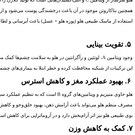
همچنین بتاکاروتن موجود در آن باعث درخشندگی پوست می‌شود و از 
استفاده از ماسک طبیعی هلو (پوره هلو + عسل) باعث آبرسانی و لط
۵. تقویت بینایی
وجود ویتامین A، لوتئین و زآگزانتین در هلو به سلامت چشم‌ها کمک می‌کند.
این ترکیبات از شبکیه محافظت کرده و خطر ابتلا به بیماری‌های چشمی
۶. بهبود عملکرد مغز و کاهش استرس
هلو حاوی منیزیم و ویتامین‌های گروه B است که به تنظیم عملکرد سیستم عصبی کمک می‌کنند.
مصرف منظم هلو می‌تواند باعث آرامش ذهن، بهبود خلق‌و‌خو و کاه
بوی طبیعی هلو نیز اثر آرام‌بخش دارد و در آروماتراپی برای کاهش ا
۷. کمک به کاهش وزن