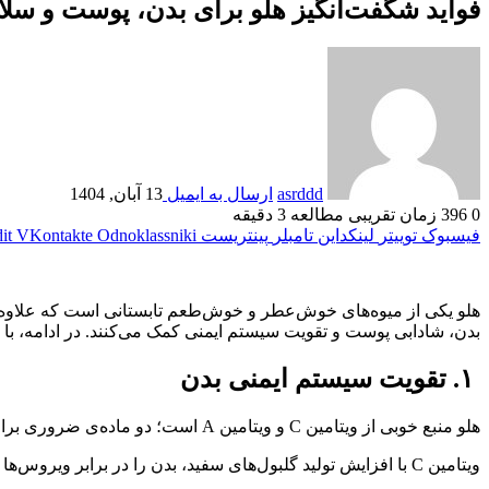
فواید شگفت‌انگیز هلو برای بدن، پوست و س
asrddd
ارسال به ایمیل
13 آبان, 1404
0
396
زمان تقریبی مطالعه 3 دقیقه
فیسبوک
توییتر
لینکداین
تامبلر
پینتریست
Odnoklassniki
VKontakte
it
هلو یکی از میوه‌های خوش‌عطر و خوش‌طعم تابستانی است که علاوه بر م
بدن، شادابی پوست و تقویت سیستم ایمنی کمک می‌کنند. در ادامه، با م
۱. تقویت سیستم ایمنی بدن
هلو منبع خوبی از ویتامین C و ویتامین A است؛ دو ماده‌ی ضروری برای تقویت عملکرد سیستم ایمنی.
ویتامین C با افزایش تولید گلبول‌های سفید، بدن را در برابر ویروس‌ها و باکتری‌ها مقاوم‌تر می‌کند.