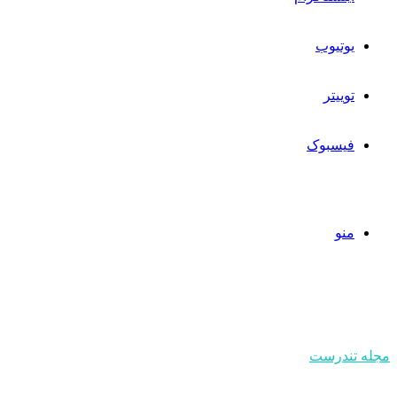
یوتیوب
توییتر
فیسبوک
منو
مجله تندرست