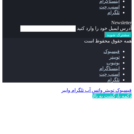
اینستاگرام
اسنپ چت
تلگرام
Newsletter
آدرس ایمیل خود را وارد کنید
همه حقوق محفوظ است
فیسبوک
توییتر
یوتیوب
اینستاگرام
اسنپ چت
تلگرام
فیسبوک
توییتر
واتس آپ
تلگرام
وایبر
دکمه بازگشت به بالا