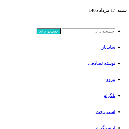
شنبه, 17 مرداد 1405
جستجو برای
سایدبار
نوشته تصادفی
ورود
تلگرام
اسنپ چت
اینستاگرام