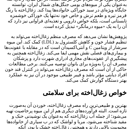
به‌عنوان یکی از میوه‌های بومی جنگل‌های شمال ایران، توانسته
جایگاه ویژه‌ای در سبد خوراکی خانواده‌ها پیدا کند. زغال‌اخته با رنگ
قرمز تیره و طعم ترش و خاص خود نه‌تنها یک خوراکی خوشمزه
تابستانی است، بلکه خواص دارویی و تغذیه‌ای فراوانی نیز دارد که
آن را به یک «میوه درمانگر» تبدیل کرده است.
پژوهش‌ها نشان می‌دهد که مصرف منظم زغال‌اخته می‌تواند به
تنظیم فشار خون و کاهش کلسترول بد (LDL) کمک کند. این میوه
سرشار از ویتامین C و آنتی‌اکسیدان است که در مقابله با عفونت‌ها
و بیماری‌های فصلی نقش مهمی ایفا می‌کند. زغال‌اخته همچنین به
پیشگیری از عفونت‌های مجاری ادراری شهرت دارد و پزشکان
مصرف آن را به‌ویژه برای بانوان توصیه می‌کنند. برخی مطالعات
حاکی از آن است که مصرف زغال‌اخته می‌تواند در کنترل قند خون
افراد دیابتی مؤثر باشد و فیبر طبیعی موجود در آن نیز به عملکرد
بهتر دستگاه گوارش کمک می‌کند.
خواص زغال‌اخته برای سلامتی
بهترین و طبیعی‌ترین راه مصرف زغال‌اخته، خوردن آن به‌صورت
تازه است. البته فرآورده‌های دیگری هم از این میوه پرخاصیت تهیه
می‌شود؛ از جمله آب زغال‌اخته که به‌عنوان یک نوشیدنی خنک و
مفید شناخته می‌شود، مربا و لواشک که در ب سیاری از خانواده‌ها
محبوبیت بالایی دارند و همچنین زغال‌اخته خشک یا پودر آنکه