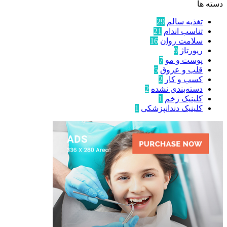
دسته ها
تغذیه سالم
29
تناسب اندام
21
سلامت روان
16
رپورتاژ
9
پوست و مو
7
قلب و عروق
5
کسب و کار
2
دسته‌بندی نشده
2
کلینیک زخم
1
کلینیک دندانپزشکی
1