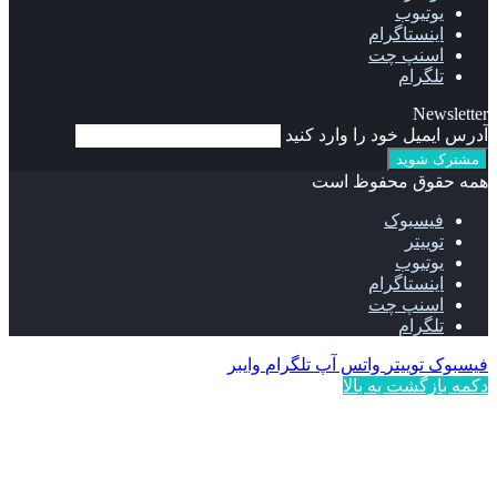
یوتیوب
اینستاگرام
اسنپ چت
تلگرام
Newsletter
آدرس ایمیل خود را وارد کنید
همه حقوق محفوظ است
فیسبوک
توییتر
یوتیوب
اینستاگرام
اسنپ چت
تلگرام
فیسبوک
توییتر
واتس آپ
تلگرام
وایبر
دکمه بازگشت به بالا