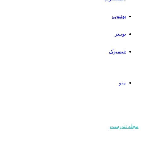
یوتیوب
توییتر
فیسبوک
منو
مجله تندرست