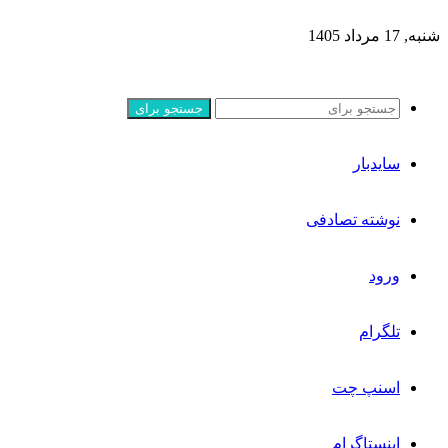
شنبه, 17 مرداد 1405
جستجو برای
سایدبار
نوشته تصادفی
ورود
تلگرام
اسنپ چت
اینستاگرام