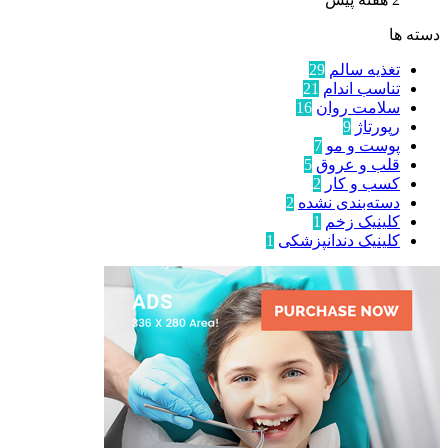
دسته ها
تغذیه سالم
29
تناسب اندام
21
سلامت روان
16
رپورتاژ
9
پوست و مو
7
قلب و عروق
5
کسب و کار
2
دسته‌بندی نشده
2
کلینیک زخم
1
کلینیک دندانپزشکی
1