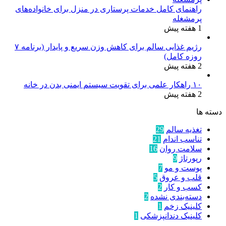
راهنمای کامل خدمات پرستاری در منزل برای خانواده‌های
پرمشغله
1 هفته پیش
رژیم غذایی سالم برای کاهش وزن سریع و پایدار (برنامه ۷
روزه کامل)
2 هفته پیش
۱۰ راهکار علمی برای تقویت سیستم ایمنی بدن در خانه
2 هفته پیش
دسته ها
تغذیه سالم
29
تناسب اندام
21
سلامت روان
16
رپورتاژ
9
پوست و مو
7
قلب و عروق
5
کسب و کار
2
دسته‌بندی نشده
2
کلینیک زخم
1
کلینیک دندانپزشکی
1