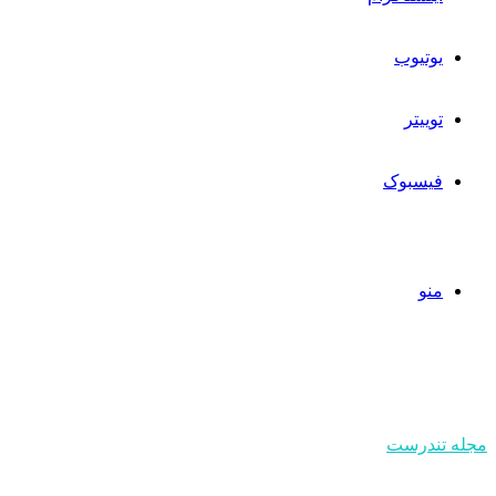
یوتیوب
توییتر
فیسبوک
منو
مجله تندرست