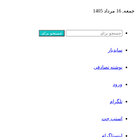
جمعه, 16 مرداد 1405
جستجو برای
سایدبار
نوشته تصادفی
ورود
تلگرام
اسنپ چت
اینستاگرام