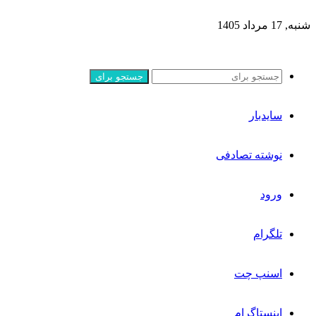
شنبه, 17 مرداد 1405
جستجو برای
سایدبار
نوشته تصادفی
ورود
تلگرام
اسنپ چت
اینستاگرام