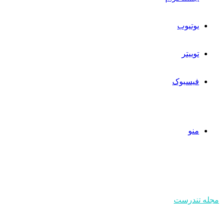
یوتیوب
توییتر
فیسبوک
منو
مجله تندرست