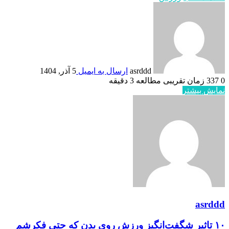
asrddd
ارسال به ایمیل
5 آذر, 1404
0
337
زمان تقریبی مطالعه 3 دقیقه
نمایش بیشتر
asrddd
۱۰ تاثیر شگفت‌انگیز ورزش روی بدن که حتی فکرشم