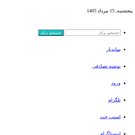
پنجشنبه, 15 مرداد 1405
جستجو برای
سایدبار
نوشته تصادفی
ورود
تلگرام
اسنپ چت
اینستاگرام