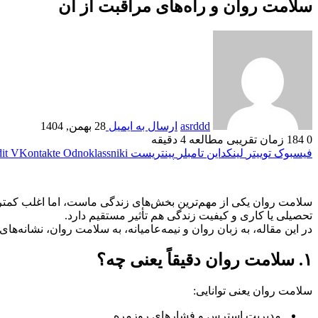
سلامت روان و راه‌های مراقبت از آن
asrddd
ارسال به ایمیل
28 بهمن, 1404
0
184
زمان تقریبی مطالعه 4 دقیقه
فیسبوک
توییتر
لینکداین
تامبلر
پینتریست
Odnoklassniki
VKontakte
it
سلامت روان یکی از مهم‌ترین بخش‌های زندگی ماست، اما اغلب کمتر
تحصیلی یا کاری و کیفیت زندگی هم تأثیر مستقیم دارد.
در این مقاله، به زبان روان و نیمه‌عامیانه، به سلامت روان، نشانه‌ه
۱. سلامت روان دقیقاً یعنی چه؟
سلامت روان یعنی توانایی:
مدیریت استرس و فشارهای روزمره