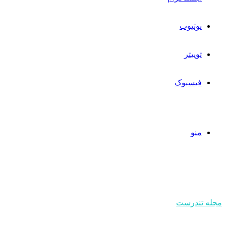
یوتیوب
توییتر
فیسبوک
منو
مجله تندرست