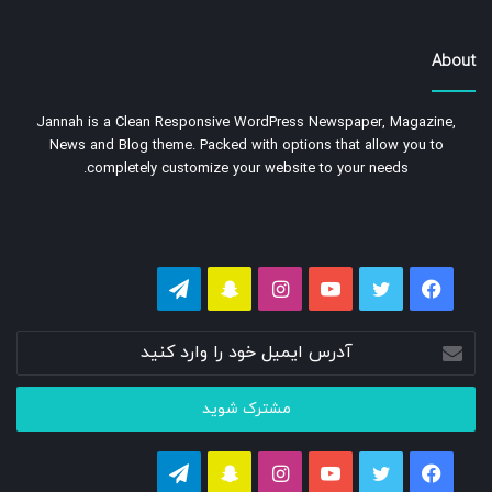
About
Jannah is a Clean Responsive WordPress Newspaper, Magazine,
News and Blog theme. Packed with options that allow you to
completely customize your website to your needs.
فیسبوک
توییتر
یوتیوب
اینستاگرام
اسنپ
تلگرام
چت
آدرس
ایمیل
خود
را
وارد
کنید
فیسبوک
توییتر
یوتیوب
اینستاگرام
اسنپ
تلگرام