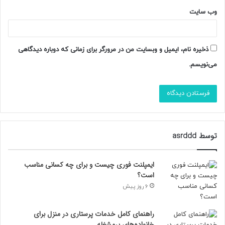
بورس و بازارهای مالی پوشش داده می‌شود.
وب‌ سایت
تحلیل روند بازار، پیش‌بینی‌های اقتصادی، بررسی سیاست‌های
ذخیره نام، ایمیل و وبسایت من در مرورگر برای زمانی که دوباره دیدگاهی
پولی و مالی و معرفی فرصت‌های سرمایه‌گذاری از جمله موضوعاتی
هستند که در این بخش مورد توجه قرار می‌گیرند. کاربران
می‌نویسم.
می‌توانند با دنبال کردن این مطالب، تصمیمات آگاهانه‌تری در
حوزه مالی و اقتصادی اتخاذ کنند.
بخش سفر و گردشگری
توسط asrddd
سفر یکی از لذت‌بخش‌ترین تجربه‌های زندگی است و آگاهی از
مقاصد گردشگری می‌تواند کیفیت سفر را افزایش دهد. بخش
ایمپلنت فوری چیست و برای چه کسانی مناسب
گردشگری روز داتا به معرفی جاذبه‌های طبیعی، تاریخی و فرهنگی
است؟
ایران و جهان می‌پردازد.
6 روز پیش
راهنمای سفر، معرفی هتل‌ها، نکات کاربردی گردشگری، بررسی
راهنمای کامل خدمات پرستاری در منزل برای
هزینه‌ها و پیشنهاد بهترین مقاصد برای تعطیلات از جمله
خانواده‌های پرمشغله