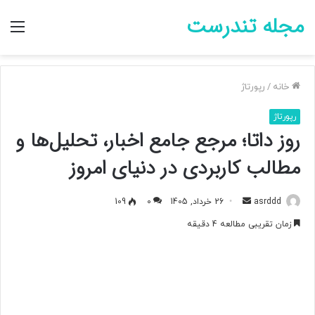
مجله تندرست
منو
خانه
/
رپورتاژ
رپورتاژ
روز داتا؛ مرجع جامع اخبار، تحلیل‌ها و
مطالب کاربردی در دنیای امروز
asrddd
ا
26 خرداد, 1405
0
109
ر
زمان تقریبی مطالعه 4 دقیقه
س
ا
ل
ب
ه