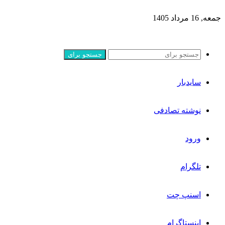
جمعه, 16 مرداد 1405
جستجو برای
سایدبار
نوشته تصادفی
ورود
تلگرام
اسنپ چت
اینستاگرام