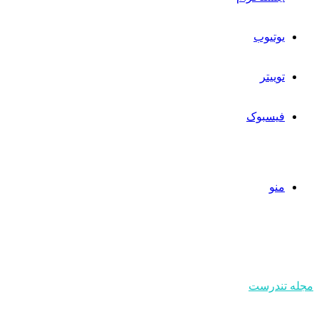
یوتیوب
توییتر
فیسبوک
منو
مجله تندرست