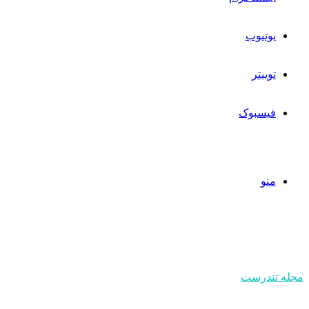
یوتیوب
توییتر
فیسبوک
منو
مجله تندرست