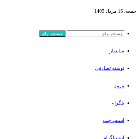
جمعه, 16 مرداد 1405
جستجو برای
سایدبار
نوشته تصادفی
ورود
تلگرام
اسنپ چت
اینستاگرام