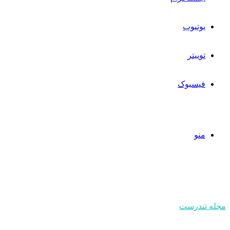
یوتیوب
توییتر
فیسبوک
منو
مجله تندرست