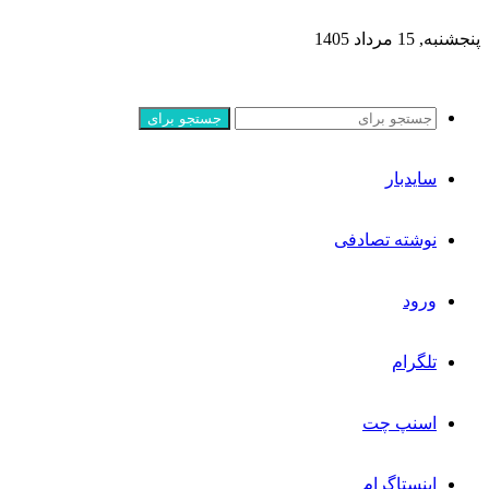
پنجشنبه, 15 مرداد 1405
جستجو برای
سایدبار
نوشته تصادفی
ورود
تلگرام
اسنپ چت
اینستاگرام