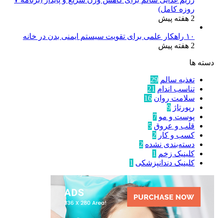
روزه کامل)
2 هفته پیش
۱۰ راهکار علمی برای تقویت سیستم ایمنی بدن در خانه
2 هفته پیش
دسته ها
تغذیه سالم
29
تناسب اندام
21
سلامت روان
16
رپورتاژ
9
پوست و مو
7
قلب و عروق
5
کسب و کار
2
دسته‌بندی نشده
2
کلینیک زخم
1
کلینیک دندانپزشکی
1