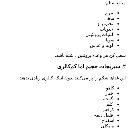
منابع سالم:
مرغ
ماهی
تخم‌مرغ
حبوبات
لبنیات پروتئینی
سویا
لوبیا و عدس
سعی کن هر وعده پروتئین داشته باشد.
۲. سبزیجات حجیم اما کم‌کالری
این غذاها شکم را پر می‌کنند بدون اینکه کالری زیادی بدهند:
کاهو
خیار
گوجه
کلم
کرفس
فلفل دلمه
اسفناج
بروکلی