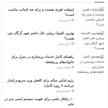
اگر نمی‌توانی، حداقل نور شب (Night Mode) را فعال کن.
ل
خ
ایمپلنت فوری چیست و برای چه کسانی مناسب
و
۳. یک محیط خواب آرام بساز
است؟
د
ر
5 روز پیش
محیط خواب باید آرامش بدهد.
ا
و
بهترین کلینیک زیبایی حال حاضر شهر گرگان چی
ا
اتاق تاریک
هست؟
ر
7 روز پیش
دمای معتدل
د
ک
بالش راحت
ن
راهنمای کامل خدمات پرستاری در منزل برای
سروصدا کم
ی
خانواده‌های پرمشغله
د
1 هفته پیش
اگر نور آزاردهنده است، از چشم‌بند استفاده کن.
رژیم غذایی سالم برای کاهش وزن سریع و پایدار
۴. غذای سبک شبانه
(برنامه ۷ روزه کامل)
2 هفته پیش
شب‌ها کم و سبک بخور.
۱۰ راهکار علمی برای تقویت سیستم ایمنی بدن در
خانه
غذاهای سنگین مثل فست‌فود، غذای چرب، یا خوردن زیاد، خواب را