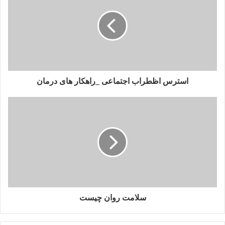
ذهن، اتفاقات روز را پردازش می‌کند
اگر این چرخه به‌هم بخورد، بدن نمی‌تواند خودش را ترمیم کند.
این یعنی:
استرس اظطراب اجتماعی _راهکار های درمان‌
خستگی مزمن
بی‌حوصلگی
کاهش تمرکز
اضطراب
كاهش عملکرد
احساس سنگینی
گاهی ما فکر می‌کنیم «من عادت دارم کم بخوابم» اما بدن به‌مرور
سلامت روان چیست
نشانه‌های خودش را می‌دهد.