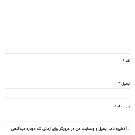
ی
د
گ
ا
ه
*
نام
*
ایمیل
*
بخش ۳: چرا خواب‌مان کیفیت ندارد؟
دلایل زیادی می‌توانند خواب را خراب کنند:
وب‌ سایت
١. موبایل و نور آبی
ذخیره نام، ایمیل و وبسایت من در مرورگر برای زمانی که دوباره دیدگاهی
نور صفحه‌نمایش مغز را فریب می‌دهد و نمی‌گذارد آرام شود.