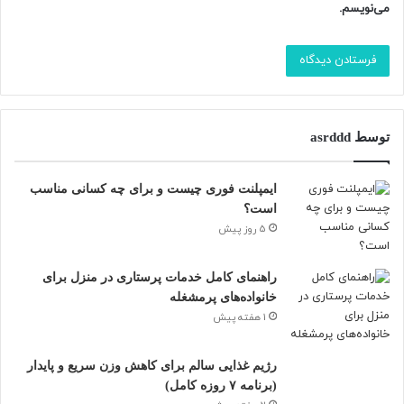
می‌نویسم.
۲. استرس
ذهن شلوغ یعنی بی‌خوابی.
۳. کافئین زیاد
توسط asrddd
چای، قهوه، نوشابه انرژی‌زا…
ایمپلنت فوری چیست و برای چه کسانی مناسب
حتی اگر عصر مصرف شوند، خواب شب را خراب می‌کنند.
است؟
5 روز پیش
۴. تغذیه نامناسب قبل از خواب
راهنمای کامل خدمات پرستاری در منزل برای
غذاهای سنگین یا خیلی کم غذا خوردن باعث اختلال خواب
خانواده‌های پرمشغله
می‌شود.
1 هفته پیش
۵. زمان خواب نامنظم
رژیم غذایی سالم برای کاهش وزن سریع و پایدار
(برنامه ۷ روزه کامل)
بدن برنامه لازم دارد.