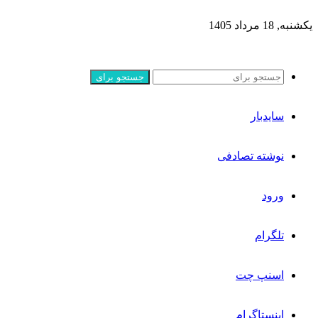
یکشنبه, 18 مرداد 1405
جستجو برای
سایدبار
نوشته تصادفی
ورود
تلگرام
اسنپ چت
اینستاگرام