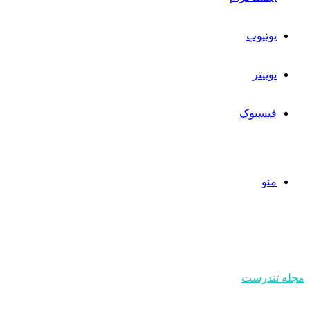
یوتیوب
توییتر
فیسبوک
منو
مجله تندرست