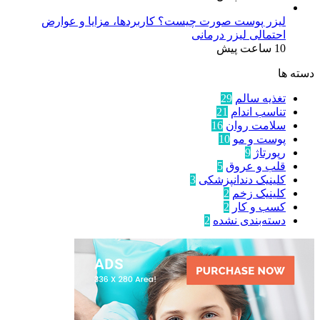
لیزر پوست صورت چیست؟ کاربردها، مزایا و عوارض
احتمالی لیزر درمانی
10 ساعت پیش
دسته ها
تغذیه سالم
29
تناسب اندام
21
سلامت روان
16
پوست و مو
10
رپورتاژ
9
قلب و عروق
5
کلینیک دندانپزشکی
3
کلینیک زخم
2
کسب و کار
2
دسته‌بندی نشده
2