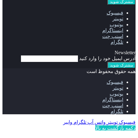
فیسبوک
توییتر
یوتیوب
اینستاگرام
اسنپ چت
تلگرام
Newsletter
آدرس ایمیل خود را وارد کنید
همه حقوق محفوظ است
فیسبوک
توییتر
یوتیوب
اینستاگرام
اسنپ چت
تلگرام
فیسبوک
توییتر
واتس آپ
تلگرام
وایبر
دکمه بازگشت به بالا