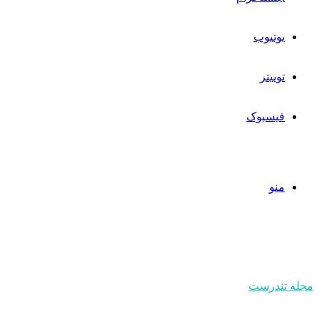
یوتیوب
توییتر
فیسبوک
منو
مجله تندرست