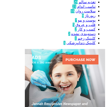
تغذیه سالم
29
تناسب اندام
21
سلامت روان
16
رپورتاژ
9
پوست و مو
7
قلب و عروق
5
کسب و کار
2
دسته‌بندی نشده
2
کلینیک زخم
1
کلینیک دندانپزشکی
1