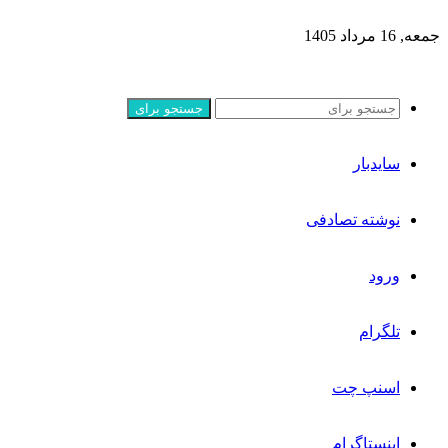
جمعه, 16 مرداد 1405
جستجو برای
سایدبار
نوشته تصادفی
ورود
تلگرام
اسنپ چت
اینستاگرام