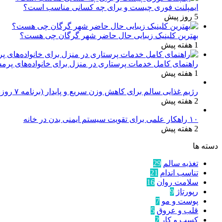
ایمپلنت فوری چیست و برای چه کسانی مناسب است؟
5 روز پیش
بهترین کلینیک زیبایی حال حاضر شهر گرگان چی هست؟
1 هفته پیش
راهنمای کامل خدمات پرستاری در منزل برای خانواده‌های پرم
1 هفته پیش
رژیم غذایی سالم برای کاهش وزن سریع و پایدار (برنامه ۷ روزه کامل)
2 هفته پیش
۱۰ راهکار علمی برای تقویت سیستم ایمنی بدن در خانه
2 هفته پیش
دسته ها
تغذیه سالم
29
تناسب اندام
21
سلامت روان
16
رپورتاژ
9
پوست و مو
7
قلب و عروق
5
کسب و کار
2