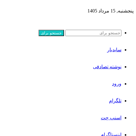
پنجشنبه, 15 مرداد 1405
جستجو برای
سایدبار
نوشته تصادفی
ورود
تلگرام
اسنپ چت
اینستاگرام