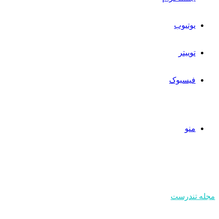
یوتیوب
توییتر
فیسبوک
منو
مجله تندرست