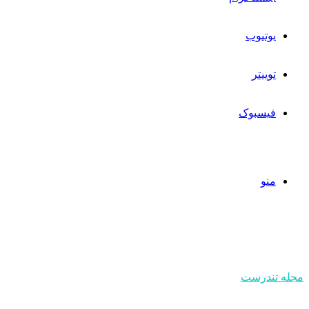
یوتیوب
توییتر
فیسبوک
منو
مجله تندرست