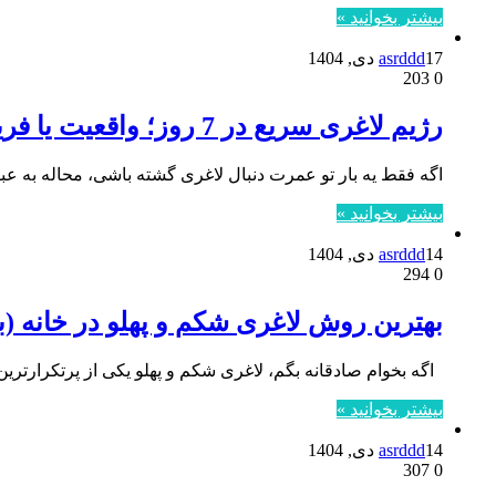
بیشتر بخوانید »
17 دی, 1404
asrddd
203
0
رژیم لاغری سریع در 7 روز؛ واقعیت یا فریب؟
اگه فقط یه بار تو عمرت دنبال لاغری گشته باشی، محاله به عبارت «رژیم لاغری
بیشتر بخوانید »
14 دی, 1404
asrddd
294
0
بهترین روش لاغری شکم و پهلو در خانه 
اگه بخوام صادقانه بگم، لاغری شکم و پهلو یکی از پرتکرارتری
بیشتر بخوانید »
14 دی, 1404
asrddd
307
0