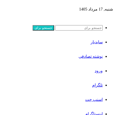
شنبه, 17 مرداد 1405
جستجو برای
سایدبار
نوشته تصادفی
ورود
تلگرام
اسنپ چت
اینستاگرام