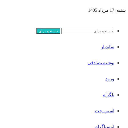
شنبه, 17 مرداد 1405
جستجو برای
سایدبار
نوشته تصادفی
ورود
تلگرام
اسنپ چت
اینستاگرام