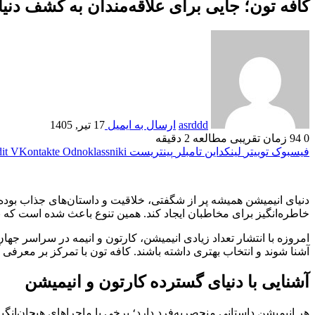
کافه تون؛ جایی برای علاقه‌مندان به کشف دنیا
asrddd
ارسال به ایمیل
17 تیر, 1405
0
94
زمان تقریبی مطالعه 2 دقیقه
فیسبوک
توییتر
لینکداین
تامبلر
پینتریست
Odnoklassniki
VKontakte
it
دنیای انیمیشن همیشه پر از شگفتی، خلاقیت و داستان‌های جذاب بوده 
خاطره‌انگیز برای مخاطبان ایجاد کند. همین تنوع باعث شده است که بس
امروزه با انتشار تعداد زیادی انیمیشن، کارتون و انیمه در سراسر جهان
آشنا شوند و انتخاب بهتری داشته باشند. کافه تون با تمرکز بر معرفی 
آشنایی با دنیای گسترده کارتون و انیمیشن
هر انیمیشن داستانی منحصربه‌فرد دارد؛ برخی با ماجراهای هیجان‌انگ