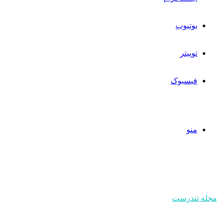
یوتیوب
توییتر
فیسبوک
منو
مجله تندرست