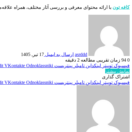
کافه تون
با ارائه محتوای معرفی و بررسی آثار مختلف، همراه علاقه‌
asrddd
ارسال به ایمیل
17 تیر, 1405
0
94
زمان تقریبی مطالعه 2 دقیقه
فیسبوک
توییتر
لینکداین
تامبلر
پینتریست
Odnoklassniki
VKontakte
it
نمایش بیشتر
اشتراک گذاری
فیسبوک
توییتر
لینکداین
تامبلر
پینتریست
Odnoklassniki
VKontakte
it