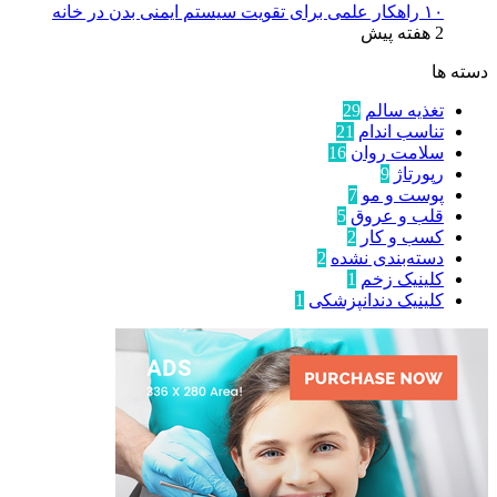
۱۰ راهکار علمی برای تقویت سیستم ایمنی بدن در خانه
2 هفته پیش
دسته ها
تغذیه سالم
29
تناسب اندام
21
سلامت روان
16
رپورتاژ
9
پوست و مو
7
قلب و عروق
5
کسب و کار
2
دسته‌بندی نشده
2
کلینیک زخم
1
کلینیک دندانپزشکی
1