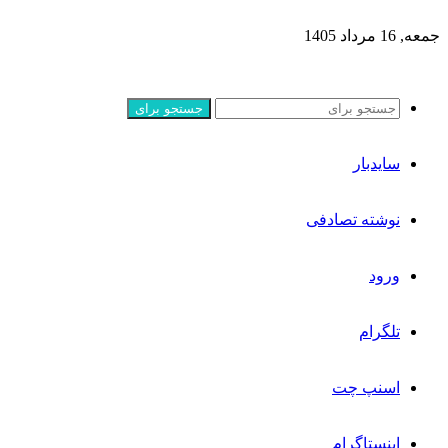
جمعه, 16 مرداد 1405
جستجو برای
سایدبار
نوشته تصادفی
ورود
تلگرام
اسنپ چت
اینستاگرام