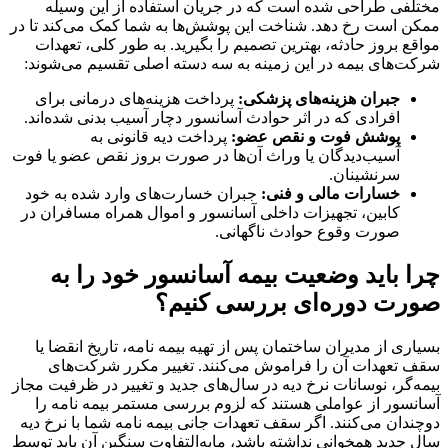
مختلفی طراحی شده است که در جریان استفاده از این وسیله
ممکن است رخ دهد. شناخت این پوشش‌ها به شما کمک می‌کند تا در
مواقع بروز حادثه، بهترین تصمیم را بگیرید. به طور کلی، تعهدات
شرکت‌های بیمه در این زمینه به سه دسته اصلی تقسیم می‌شوند:
جبران هزینه‌های پزشکی:
پرداخت هزینه‌های درمانی برای
افرادی که در اثر حوادث آسانسور دچار آسیب بدنی شده‌اند.
پوشش فوت و نقص عضو:
پرداخت دیه قانونی به
آسیب‌دیدگان یا وراث آن‌ها در صورت بروز نقص عضو یا فوت
سرنشینان.
خسارات مالی و فنی:
جبران خسارت‌های وارد شده به خود
کابین، تجهیزات داخلی آسانسور و اموال همراه مسافران در
صورت وقوع حوادث ناگهانی.
چرا باید وضعیت بیمه آسانسور خود را به
صورت دوره‌ای بررسی کنیم؟
بسیاری از مدیران ساختمان پس از تهیه بیمه نامه، تاریخ انقضا یا
سقف تعهدات آن را فراموش می‌کنند. تغییر مکرر شرکت‌های
بیمه‌گر، نوسانات نرخ دیه در سال‌های جدید و تغییر در ظرفیت مجاز
آسانسور از عواملی هستند که لزوم بررسی مستمر بیمه نامه را
دوچندان می‌کنند. اگر سقف تعهدات جانی بیمه نامه شما با نرخ دیه
سال جدید همخوانی نداشته باشد، مابه‌التفاوت سنگین آن باید توسط