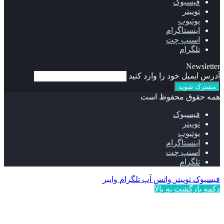
فیسبوک
توییتر
یوتیوب
اینستاگرام
اسنپ چت
تلگرام
Newsletter
آدرس ایمیل خود را وارد کنید
همه حقوق محفوظ است
فیسبوک
توییتر
یوتیوب
اینستاگرام
اسنپ چت
تلگرام
فیسبوک
توییتر
واتس آپ
تلگرام
وایبر
دکمه بازگشت به بالا