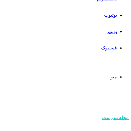
یوتیوب
توییتر
فیسبوک
منو
مجله تندرست