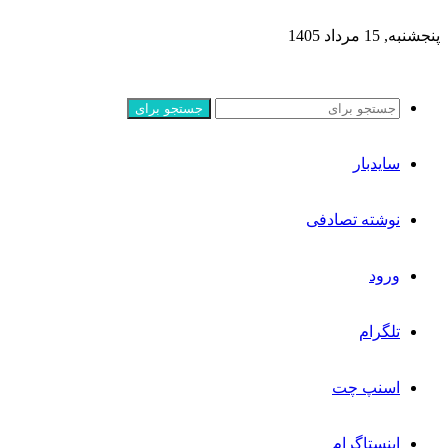
پنجشنبه, 15 مرداد 1405
جستجو برای
سایدبار
نوشته تصادفی
ورود
تلگرام
اسنپ چت
اینستاگرام