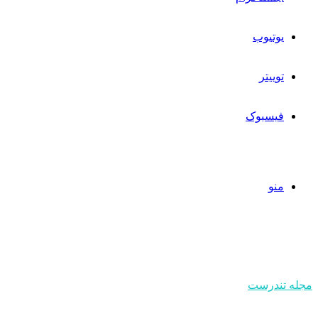
یوتیوب
توییتر
فیسبوک
منو
مجله تندرست