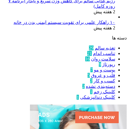
رژیم غذایی سالم برای کاهش وزن سریع و پایدار (برنامه ۷
روزه کامل)
2 هفته پیش
۱۰ راهکار علمی برای تقویت سیستم ایمنی بدن در خانه
2 هفته پیش
دسته ها
تغذیه سالم
29
تناسب اندام
21
سلامت روان
16
رپورتاژ
9
پوست و مو
7
قلب و عروق
5
کسب و کار
2
دسته‌بندی نشده
2
کلینیک زخم
1
کلینیک دندانپزشکی
1