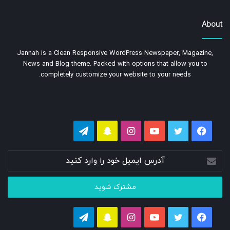
About
Jannah is a Clean Responsive WordPress Newspaper, Magazine,
News and Blog theme. Packed with options that allow you to
completely customize your website to your needs.
فیسبوک
توییتر
یوتیوب
اینستاگرام
اسنپ
تلگرام
چت
آدرس
ایمیل
خود
را
وارد
کنید
فیسبوک
توییتر
یوتیوب
اینستاگرام
اسنپ
تلگرام