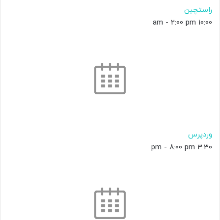
راستچین
-
2:00 pm
10:00 am
وردپرس
-
8:00 pm
3:30 pm