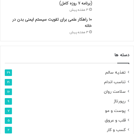
(برنامه ۷ روزه کامل)
3 هفته پیش
۱۰ راهکار علمی برای تقویت سیستم ایمنی بدن در
خانه
3 هفته پیش
دسته ها
تغذیه سالم
29
تناسب اندام
21
سلامت روان
16
رپورتاژ
9
پوست و مو
7
قلب و عروق
5
کسب و کار
2