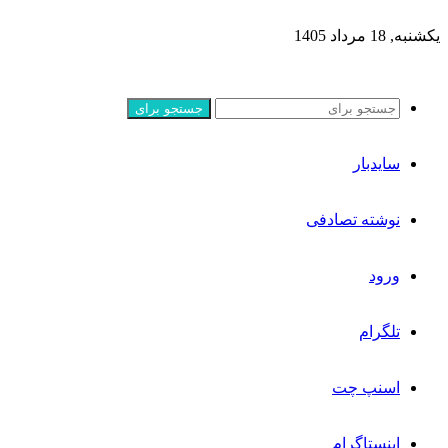
یکشنبه, 18 مرداد 1405
جستجو برای
سایدبار
نوشته تصادفی
ورود
تلگرام
اسنپ چت
اینستاگرام