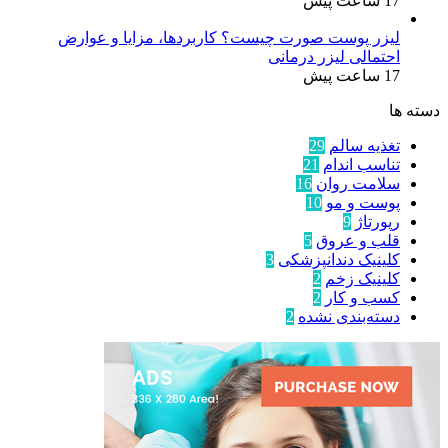
17 ساعت پیش
لیزر پوست صورت چیست؟ کاربردها، مزایا و عوارض
احتمالی لیزر درمانی
17 ساعت پیش
دسته ها
تغذیه سالم
29
تناسب اندام
21
سلامت روان
16
پوست و مو
10
رپورتاژ
9
قلب و عروق
5
کلینیک دندانپزشکی
3
کلینیک زخم
2
کسب و کار
2
دسته‌بندی نشده
2