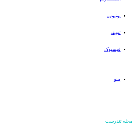
یوتیوب
توییتر
فیسبوک
منو
مجله تندرست