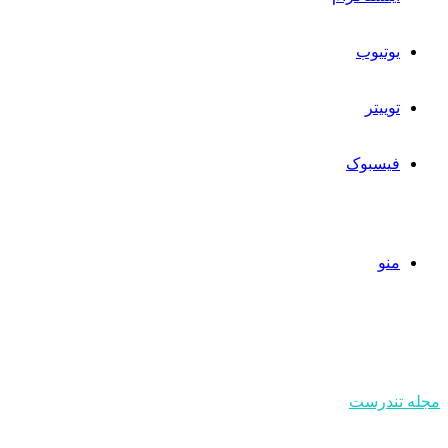
یوتیوب
توییتر
فیسبوک
منو
مجله تندرست