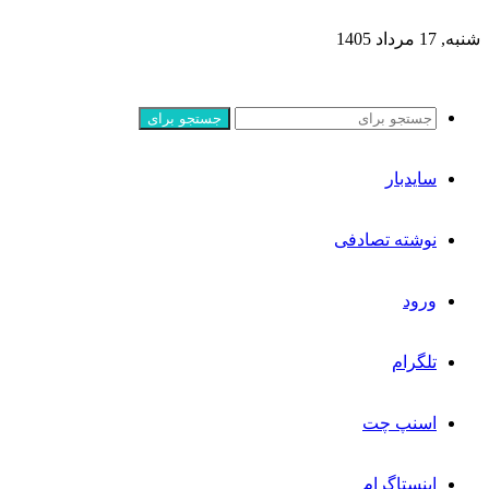
شنبه, 17 مرداد 1405
جستجو برای
سایدبار
نوشته تصادفی
ورود
تلگرام
اسنپ چت
اینستاگرام