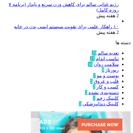
رژیم غذایی سالم برای کاهش وزن سریع و پایدار (برنامه ۷
روزه کامل)
2 هفته پیش
۱۰ راهکار علمی برای تقویت سیستم ایمنی بدن در خانه
2 هفته پیش
دسته ها
تغذیه سالم
29
تناسب اندام
21
سلامت روان
16
رپورتاژ
9
پوست و مو
7
قلب و عروق
5
کسب و کار
2
دسته‌بندی نشده
2
کلینیک زخم
1
کلینیک دندانپزشکی
1