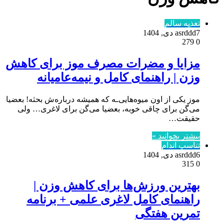
تغذیه سالم
7 دی, 1404
asrddd
279
0
مزایا و مضرات مصرف موز برای کاهش
وزن | راهنمای کامل و نیمه‌عامیانه
موز یکی از اون میوه‌هایی‌ـه که همیشه درباره‌ش بحثه! بعضیا
می‌گن برای چاقی خوبه، بعضیا می‌گن برای لاغری… ولی
حقیقت…
بیشتر بخوانید »
تناسب اندام
6 دی, 1404
asrddd
315
0
بهترین ورزش‌ها برای کاهش وزن |
راهنمای کامل لاغری علمی + برنامه
تمرین هفتگی