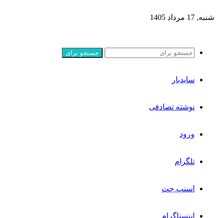
شنبه, 17 مرداد 1405
جستجو برای
سایدبار
نوشته تصادفی
ورود
تلگرام
اسنپ چت
اینستاگرام