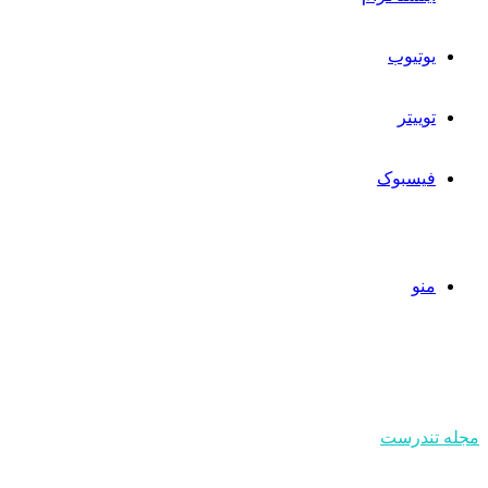
یوتیوب
توییتر
فیسبوک
منو
مجله تندرست