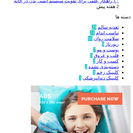
۱۰ راهکار علمی برای تقویت سیستم ایمنی بدن در خانه
2 هفته پیش
دسته ها
تغذیه سالم
29
تناسب اندام
21
سلامت روان
16
رپورتاژ
9
پوست و مو
7
قلب و عروق
5
کسب و کار
2
دسته‌بندی نشده
2
کلینیک زخم
1
کلینیک دندانپزشکی
1