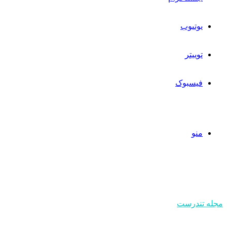
یوتیوب
توییتر
فیسبوک
منو
مجله تندرست