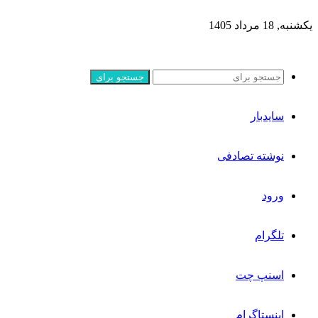
یکشنبه, 18 مرداد 1405
جستجو برای
سایدبار
نوشته تصادفی
ورود
تلگرام
اسنپ چت
اینستاگرام