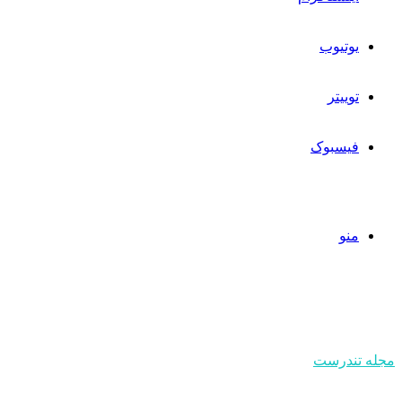
یوتیوب
توییتر
فیسبوک
منو
مجله تندرست