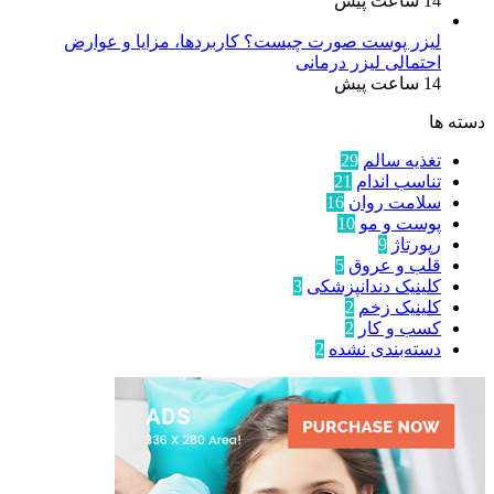
14 ساعت پیش
لیزر پوست صورت چیست؟ کاربردها، مزایا و عوارض
احتمالی لیزر درمانی
14 ساعت پیش
دسته ها
تغذیه سالم
29
تناسب اندام
21
سلامت روان
16
پوست و مو
10
رپورتاژ
9
قلب و عروق
5
کلینیک دندانپزشکی
3
کلینیک زخم
2
کسب و کار
2
دسته‌بندی نشده
2