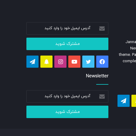
آدرس
ایمیل
خود
Janna
را
Ne
وارد
theme. Pa
کنید
فیسبوک
توییتر
یوتیوب
اینستاگرام
اسنپ
تلگرام
complet
چت
Newsletter
آدرس
گرام
اسنپ
تلگرام
ایمیل
خود
چت
را
وارد
کنید