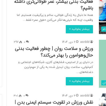
فعالیت بدنی بیشتر، عمر طولانی‌تری داشته
باشیم؟
همه ما دنبال یه زندگی طولانی، سالم و پرکیفیت هستیم. اما
واقعیت اینه که خیلی‌ها فکر می‌کنن «طول عمر» فقط…
بیشتر بخوانید »
ام
asrddd
6 دی, 1404
0
297
ورزش و سلامت روان | چطور فعالیت بدنی
حال‌وهوامون را بهتر می‌کند؟
در دنیای پر از استرس، فشارهای کاری، شبکه‌های اجتماعی و
کم‌خوابی، سلامت روان تبدیل شده به یکی از مهم‌ترین
دغدغه‌های…
بیشتر بخوانید »
ان
asrddd
6 دی, 1404
0
301
نقش ورزش در تقویت سیستم ایمنی بدن |