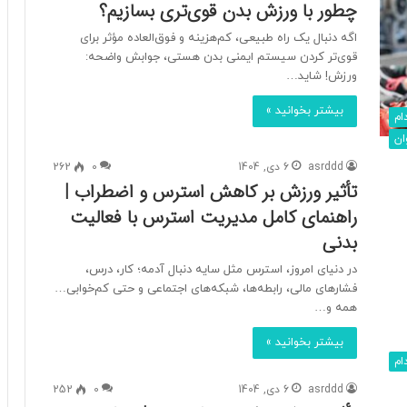
چطور با ورزش بدن قوی‌تری بسازیم؟
اگه دنبال یک راه طبیعی، کم‌هزینه و فوق‌العاده مؤثر برای
قوی‌تر کردن سیستم ایمنی بدن هستی، جوابش واضحه:
ورزش! شاید…
بیشتر بخوانید »
ام
ان
asrddd
6 دی, 1404
0
262
تأثیر ورزش بر کاهش استرس و اضطراب |
راهنمای کامل مدیریت استرس با فعالیت
بدنی
در دنیای امروز، استرس مثل سایه دنبال آدمه؛ کار، درس،
فشارهای مالی، رابطه‌ها، شبکه‌های اجتماعی و حتی کم‌خوابی…
همه و…
بیشتر بخوانید »
ام
asrddd
6 دی, 1404
0
252