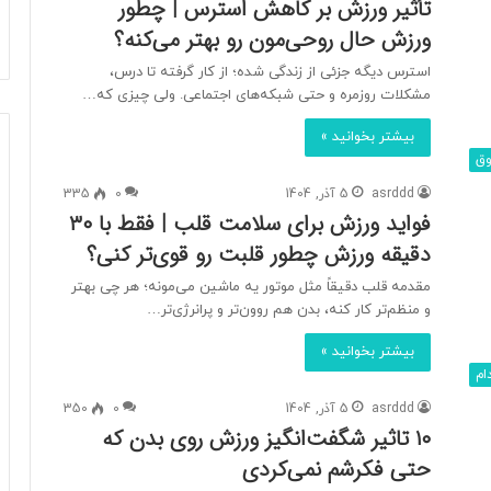
تأثیر ورزش بر کاهش استرس | چطور
ورزش حال روحی‌مون رو بهتر می‌کنه؟
استرس دیگه جزئی از زندگی شده؛ از کار گرفته تا درس،
مشکلات روزمره و حتی شبکه‌های اجتماعی. ولی چیزی که…
بیشتر بخوانید »
وق
asrddd
5 آذر, 1404
0
335
فواید ورزش برای سلامت قلب | فقط با ۳۰
دقیقه ورزش چطور قلبت رو قوی‌تر کنی؟
مقدمه قلب دقیقاً مثل موتور یه ماشین می‌مونه؛ هر چی بهتر
و منظم‌تر کار کنه، بدن هم روون‌تر و پرانرژی‌تر…
بیشتر بخوانید »
ام
asrddd
5 آذر, 1404
0
350
۱۰ تاثیر شگفت‌انگیز ورزش روی بدن که
حتی فکرشم نمی‌کردی