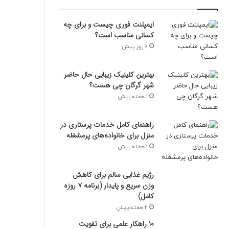
و
د
ایمپلنت فوری چیست و برای چه
ر
کسانی مناسب است؟
ا
6 روز پیش
و
ا
ر
بهترین کلینیک زیبایی حال حاضر
د
شهر گرگان چی هست؟
ک
1 هفته پیش
ن
ی
راهنمای کامل خدمات پرستاری در
د
منزل برای خانواده‌های پرمشغله
1 هفته پیش
رژیم غذایی سالم برای کاهش
وزن سریع و پایدار (برنامه ۷ روزه
کامل)
2 هفته پیش
۱۰ راهکار علمی برای تقویت