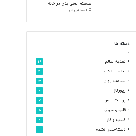
سیستم ایمنی بدن در خانه
2 هفته پیش
دسته ها
تغذیه سالم
29
تناسب اندام
21
سلامت روان
16
رپورتاژ
9
پوست و مو
7
قلب و عروق
5
کسب و کار
2
دسته‌بندی نشده
2