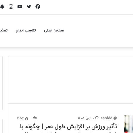
فیسبوک
توییتر
یوتیوب
اینست
صفحه اصلی
تناسب اندام
تغذی
asrddd
6 دی, 1404
0
356
تأثیر ورزش بر افزایش طول عمر | چگونه با