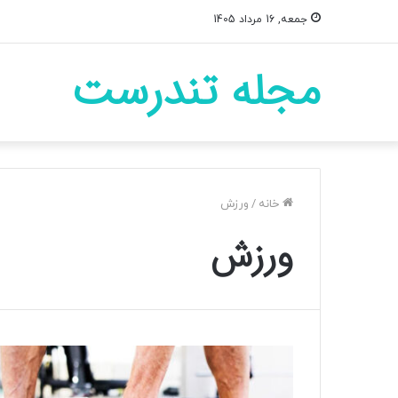
جمعه, 16 مرداد 1405
مجله تندرست
خانه
/
ورزش
ورزش