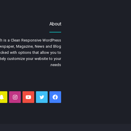
About
h is a Clean Responsive WordPress
wspaper, Magazine, News and Blog
cked with options that allow you to
ely customize your website to your
needs.
فیسبوک
توییتر
یوتیوب
اینستا