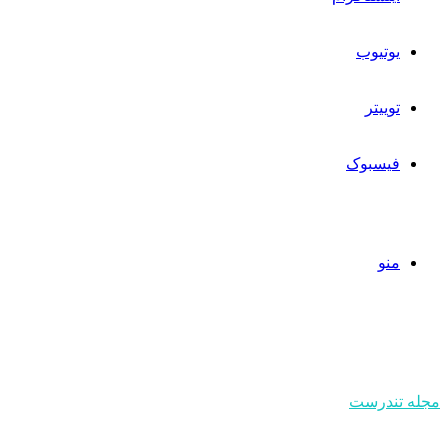
یوتیوب
توییتر
فیسبوک
منو
مجله تندرست