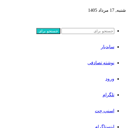
شنبه, 17 مرداد 1405
جستجو برای
سایدبار
نوشته تصادفی
ورود
تلگرام
اسنپ چت
اینستاگرام