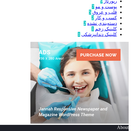
رپورتاژ
9
پوست و مو
7
قلب و عروق
5
کسب و کار
2
دسته‌بندی نشده
2
کلینیک زخم
1
کلینیک دندانپزشکی
1
About