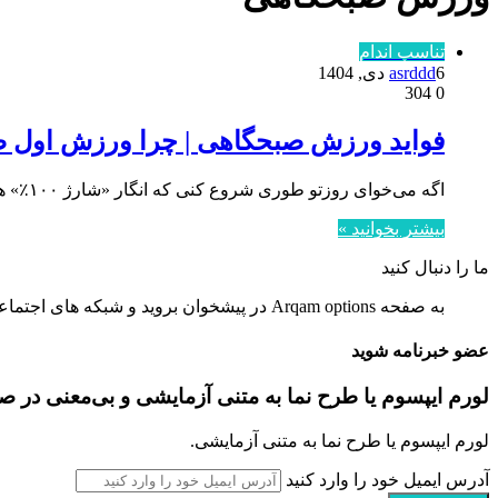
تناسب اندام
6 دی, 1404
asrddd
304
0
فواید ورزش صبحگاهی | چرا ورزش اول ص
اگه می‌خوای روزتو طوری شروع کنی که انگار «شارژ ۱۰۰٪» هستی، ورزش صبحگاهی دقیقاً چیزیه که دنبالش می‌گردی برخلاف تصور…
بیشتر بخوانید »
ما را دنبال کنید
به صفحه Arqam options در پیشخوان بروید و شبکه های اجتماعی را تنظیم کنید.
عضو خبرنامه شوید
لورم ایپسوم یا طرح‌ نما به متنی آزمایشی و بی‌معنی در 
لورم ایپسوم یا طرح‌ نما به متنی آزمایشی.
آدرس ایمیل خود را وارد کنید