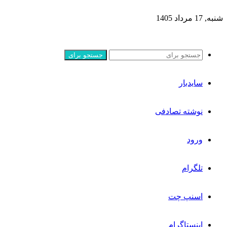
شنبه, 17 مرداد 1405
جستجو برای
سایدبار
نوشته تصادفی
ورود
تلگرام
اسنپ چت
اینستاگرام