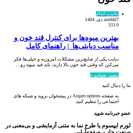
تناسب اندام
7 دی, 1404
asrddd
333
0
بهترین میوه‌ها برای کنترل قند خون و
مناسب دیابتی‌ها | راهنمای کامل
دیابت یکی از شایع‌ترین مشکلات امروزیه و خیلی‌ها فکر
می‌کنن که وقتی قند خون بالا دارند، باید قید میوه رو…
بیشتر بخوانید »
ما را دنبال کنید
به صفحه Arqam options در پیشخوان بروید و شبکه های
اجتماعی را تنظیم کنید.
عضو خبرنامه شوید
لورم ایپسوم یا طرح‌ نما به متنی آزمایشی و بی‌معنی در
صنعت چاپ، صفحه‌آرایی