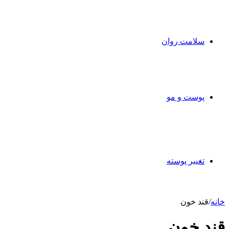
سلامت روان
پوست و مو
تغییر پوسته
خانه
/
قند خون
قند خون