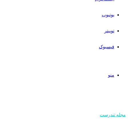
یوتیوب
توییتر
فیسبوک
منو
مجله تندرست