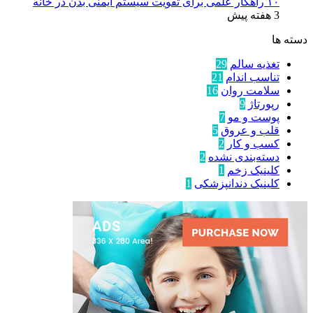
۱۰ راهکار علمی برای تقویت سیستم ایمنی بدن در خانه
3 هفته پیش
دسته ها
تغذیه سالم
29
تناسب اندام
21
سلامت روان
16
رپورتاژ
9
پوست و مو
7
قلب و عروق
5
کسب و کار
2
دسته‌بندی نشده
2
کلینیک زخم
1
کلینیک دندانپزشکی
1