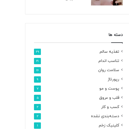
دسته ها
تغذیه سالم
29
تناسب اندام
21
سلامت روان
16
رپورتاژ
9
پوست و مو
7
قلب و عروق
5
کسب و کار
2
دسته‌بندی نشده
2
کلینیک زخم
1