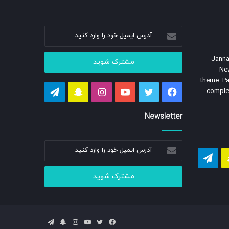
آدرس
ایمیل
خود
Janna
را
Ne
وارد
theme. Pa
کنید
فیسبوک
توییتر
یوتیوب
اینستاگرام
اسنپ
تلگرام
complet
چت
Newsletter
آدرس
گرام
اسنپ
تلگرام
ایمیل
خود
چت
را
وارد
کنید
فیسبوک
توییتر
یوتیوب
اینستاگرام
اسنپ
تلگرام