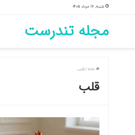
شنبه, 17 مرداد 1405
مجله تندرست
خانه
/
قلب
قلب