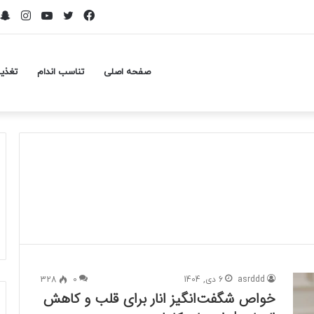
فیسبوک
توییتر
یوتیوب
اینست
صفحه اصلی
تناسب اندام
تغذی
asrddd
6 دی, 1404
0
328
خواص شگفت‌انگیز انار برای قلب و کاهش