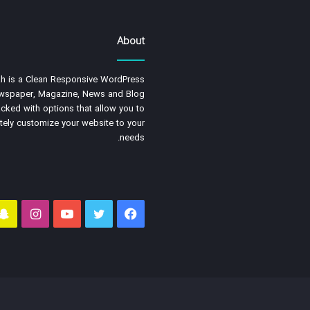
About
h is a Clean Responsive WordPress
wspaper, Magazine, News and Blog
cked with options that allow you to
ely customize your website to your
needs.
فیسبوک
توییتر
یوتیوب
اینستا