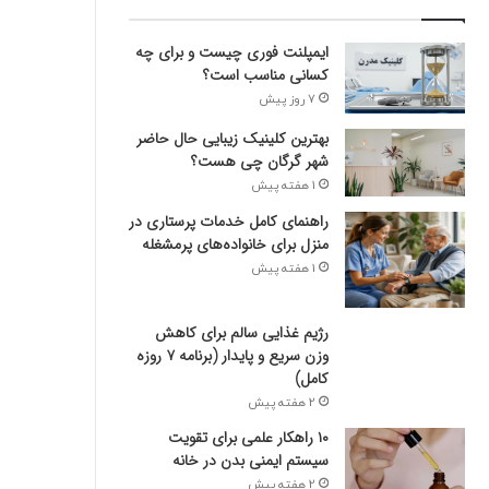
و
د
ایمپلنت فوری چیست و برای چه
ر
کسانی مناسب است؟
ا
7 روز پیش
و
ا
بهترین کلینیک زیبایی حال حاضر
ر
شهر گرگان چی هست؟
د
1 هفته پیش
ک
راهنمای کامل خدمات پرستاری در
ن
منزل برای خانواده‌های پرمشغله
ی
1 هفته پیش
د
رژیم غذایی سالم برای کاهش
وزن سریع و پایدار (برنامه ۷ روزه
کامل)
2 هفته پیش
۱۰ راهکار علمی برای تقویت
سیستم ایمنی بدن در خانه
2 هفته پیش