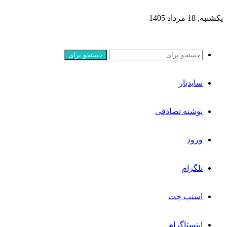
یکشنبه, 18 مرداد 1405
جستجو برای
سایدبار
نوشته تصادفی
ورود
تلگرام
اسنپ چت
اینستاگرام