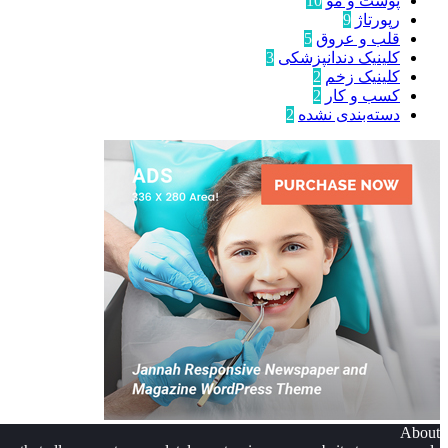
پوست و مو
10
رپورتاژ
9
قلب و عروق
5
کلینیک دندانپزشکی
3
کلینیک زخم
2
کسب و کار
2
دسته‌بندی نشده
2
About