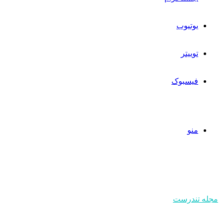
یوتیوب
توییتر
فیسبوک
منو
مجله تندرست