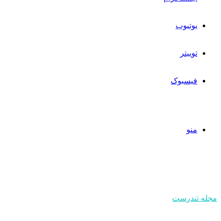
یوتیوب
توییتر
فیسبوک
منو
مجله تندرست