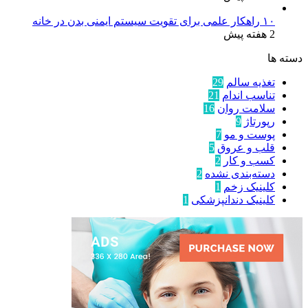
۱۰ راهکار علمی برای تقویت سیستم ایمنی بدن در خانه
2 هفته پیش
دسته ها
تغذیه سالم
29
تناسب اندام
21
سلامت روان
16
رپورتاژ
9
پوست و مو
7
قلب و عروق
5
کسب و کار
2
دسته‌بندی نشده
2
کلینیک زخم
1
کلینیک دندانپزشکی
1