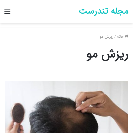
مجله تندرست
منو
خانه
/
ریزش مو
ریزش مو