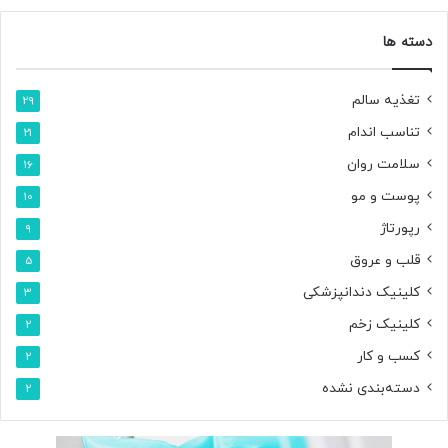
دسته ها
تغذیه سالم
29
تناسب اندام
21
سلامت روان
16
پوست و مو
10
رپورتاژ
9
قلب و عروق
5
کلینیک دندانپزشکی
3
کلینیک زخم
2
کسب و کار
2
دسته‌بندی نشده
2