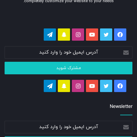
completely customize your website to your needs.
فیسبوک
توییتر
یوتیوب
اینستاگرام
اسنپ
تلگرام
چت
آدرس
ایمیل
خود
را
وارد
کنید
فیسبوک
توییتر
یوتیوب
اینستاگرام
اسنپ
تلگرام
چت
Newsletter
آدرس
ایمیل
خود