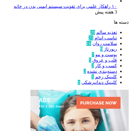
۱۰ راهکار علمی برای تقویت سیستم ایمنی بدن در خانه
3 هفته پیش
دسته ها
تغذیه سالم
29
تناسب اندام
21
سلامت روان
16
رپورتاژ
9
پوست و مو
7
قلب و عروق
5
کسب و کار
2
دسته‌بندی نشده
2
کلینیک زخم
1
کلینیک دندانپزشکی
1