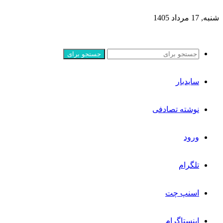
شنبه, 17 مرداد 1405
جستجو برای
سایدبار
نوشته تصادفی
ورود
تلگرام
اسنپ چت
اینستاگرام