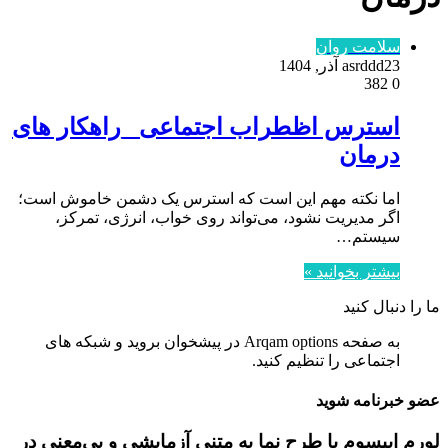
سلامت روان
23 آذر, 1404
asrddd
382
0
استرس اظطراب اجتماعی _راهکار های
درمان‌
اما نکته مهم این است که استرس یک دشمن خاموش است؛
اگر مدیریت نشود، می‌تواند روی خواب، انرژی، تمرکز،
سیستم…
بیشتر بخوانید »
ما را دنبال کنید
به صفحه Arqam options در پیشخوان بروید و شبکه های
اجتماعی را تنظیم کنید.
عضو خبرنامه شوید
لورم ایپسوم یا طرح‌ نما به متنی آزمایشی و بی‌معنی در