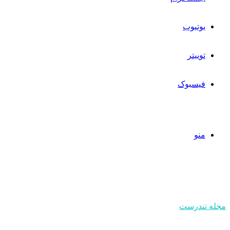
یوتیوب
توییتر
فیسبوک
منو
مجله تندرست