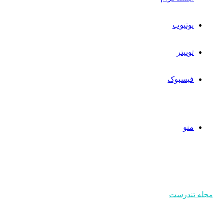
یوتیوب
توییتر
فیسبوک
منو
مجله تندرست