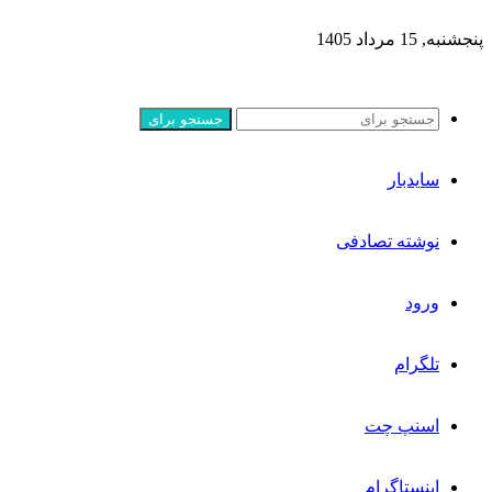
پنجشنبه, 15 مرداد 1405
جستجو برای
سایدبار
نوشته تصادفی
ورود
تلگرام
اسنپ چت
اینستاگرام