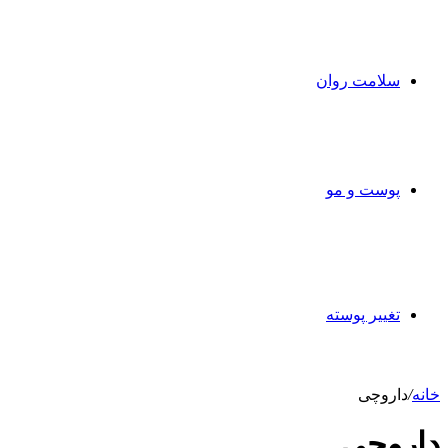
سلامت روان
پوست و مو
تغییر پوسته
خانه
/
داروچی
داروچی