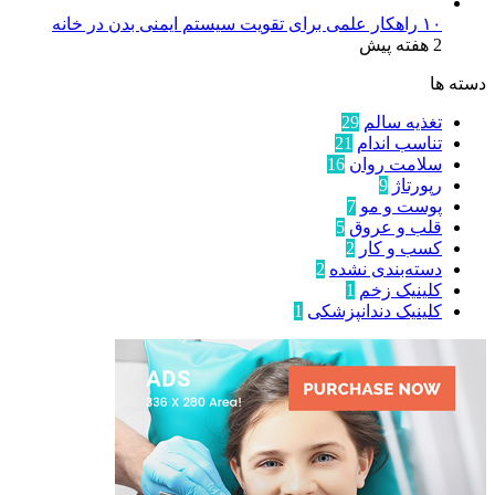
۱۰ راهکار علمی برای تقویت سیستم ایمنی بدن در خانه
2 هفته پیش
دسته ها
تغذیه سالم
29
تناسب اندام
21
سلامت روان
16
رپورتاژ
9
پوست و مو
7
قلب و عروق
5
کسب و کار
2
دسته‌بندی نشده
2
کلینیک زخم
1
کلینیک دندانپزشکی
1