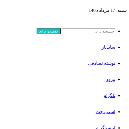
شنبه, 17 مرداد 1405
جستجو برای
سایدبار
نوشته تصادفی
ورود
تلگرام
اسنپ چت
اینستاگرام