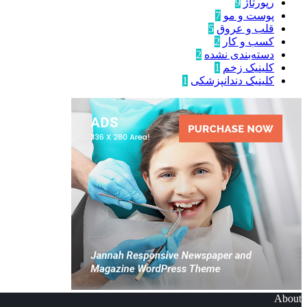
رپورتاژ
9
پوست و مو
7
قلب و عروق
5
کسب و کار
2
دسته‌بندی نشده
2
کلینیک زخم
1
کلینیک دندانپزشکی
1
About