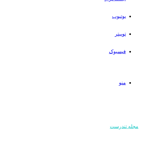
یوتیوب
توییتر
فیسبوک
منو
مجله تندرست