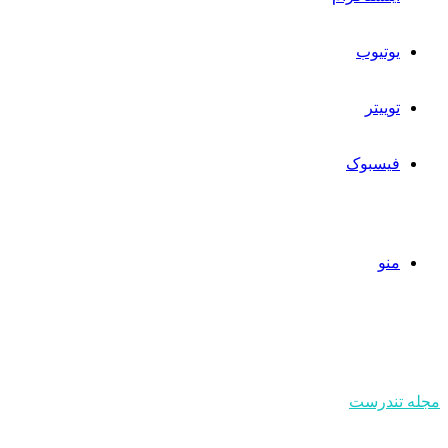
یوتیوب
توییتر
فیسبوک
منو
مجله تندرست