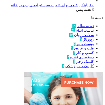
۱۰ راهکار علمی برای تقویت سیستم ایمنی بدن در خانه
3 هفته پیش
دسته ها
تغذیه سالم
29
تناسب اندام
21
سلامت روان
16
رپورتاژ
9
پوست و مو
7
قلب و عروق
5
کسب و کار
2
دسته‌بندی نشده
2
کلینیک زخم
1
کلینیک دندانپزشکی
1