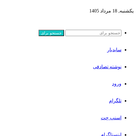
یکشنبه, 18 مرداد 1405
جستجو برای
سایدبار
نوشته تصادفی
ورود
تلگرام
اسنپ چت
اینستاگرام