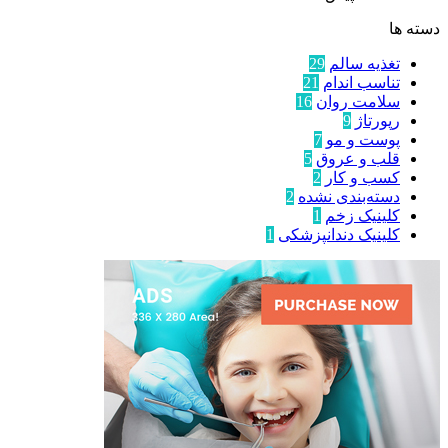
دسته ها
تغذیه سالم
29
تناسب اندام
21
سلامت روان
16
رپورتاژ
9
پوست و مو
7
قلب و عروق
5
کسب و کار
2
دسته‌بندی نشده
2
کلینیک زخم
1
کلینیک دندانپزشکی
1