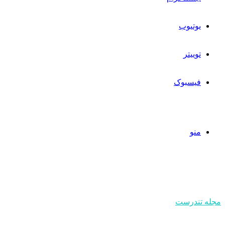
یوتیوب
توییتر
فیسبوک
منو
مجله تندرست