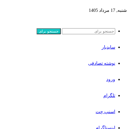
شنبه, 17 مرداد 1405
جستجو برای
سایدبار
نوشته تصادفی
ورود
تلگرام
اسنپ چت
اینستاگرام