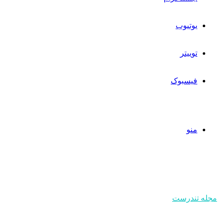
یوتیوب
توییتر
فیسبوک
منو
مجله تندرست