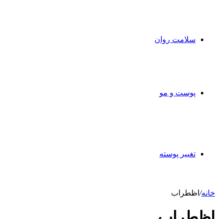
سلامت روان
پوست و مو
تغییر پوسته
خانه
/
اظطراب
اظطراب