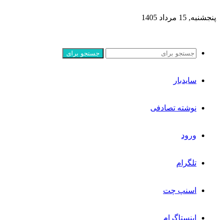
پنجشنبه, 15 مرداد 1405
جستجو برای
سایدبار
نوشته تصادفی
ورود
تلگرام
اسنپ چت
اینستاگرام