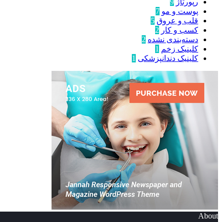
رپورتاژ
9
پوست و مو
7
قلب و عروق
5
کسب و کار
2
دسته‌بندی نشده
2
کلینیک زخم
1
کلینیک دندانپزشکی
1
About