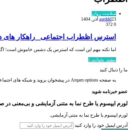
سلامت روان
23 آذر, 1404
asrddd
372
0
استرس اظطراب اجتماعی _راهکار های در
اما نکته مهم این است که استرس یک دشمن خاموش است؛ اگر 
بیشتر بخوانید »
ما را دنبال کنید
به صفحه Arqam options در پیشخوان بروید و شبکه های اجتماعی را تنظیم کنید.
عضو خبرنامه شوید
لورم ایپسوم یا طرح‌ نما به متنی آزمایشی و بی‌معنی در 
لورم ایپسوم یا طرح‌ نما به متنی آزمایشی.
آدرس ایمیل خود را وارد کنید